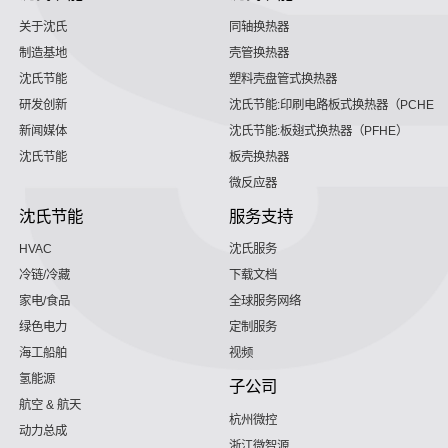
关于沈氏
同轴换热器
制造基地
壳管换热器
沈氏节能
塑料壳盘管式换热器
研发创新
沈氏节能:印刷电路板式换热器（PCHE）
新闻媒体
沈氏节能:板翅式换热器（PFHE）
沈氏节能
板壳换热器
微反应器
沈氏节能
服务支持
HVAC
沈氏服务
冷链/冷藏
下载文档
家电/食品
全球服务网络
绿色电力
定制服务
海工船舶
视频
氢能源
子公司
航空 & 航天
杭州微控
动力总成
浙江微智源