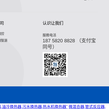
司
认识让我们
微控
服務电活
187 5820 8828 （支付宝
微智源
同号）
,油冷换热器,污水换热器,热水机换热器"
微混合器,管式反应器,