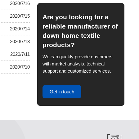
2020/7/16
Are you looking for a
2020/7/15
reliable manufacturer of
2020/7/14
down home textile
2020/7/13
products?
2020/7/11
We can quickly provide customers
with market analysis, technical
2020/7/10
support and customized services.
Get in touch
常常