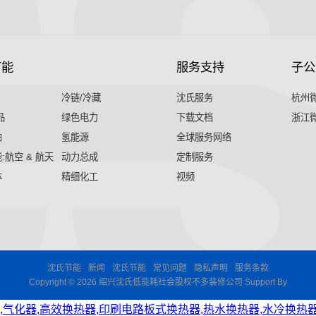
节能
服务支持
子公
冷链/冷藏
沈氏服务
杭州
品
绿色电力
下载文档
浙江
舶
氢能源
全球服务网络
:航空 & 航天
动力总成
定制服务
体
精细化工
视频
沈氏节能
新闻
沈氏节能
常见问题
隐私声明
服务条款
Copyright © 2026 绍兴沈氏低能耗社会股权不多装修公司 Support By
,气化器,高效换热器,印刷电路板式换热器,热水换热器,水冷换热器