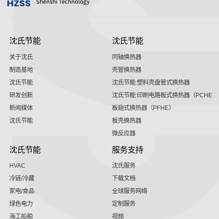
沈氏节能
沈氏节能
关于沈氏
同轴换热器
制造基地
壳管换热器
沈氏节能
沈氏节能:塑料壳盘管式换热器
研发创新
沈氏节能:印刷电路板式换热器（PCHE）
新闻媒体
板翅式换热器（PFHE）
沈氏节能
板壳换热器
微反应器
沈氏节能
服务支持
HVAC
沈氏服务
冷链/冷藏
下载文档
家电/食品
全球服务网络
绿色电力
定制服务
海工船舶
视频